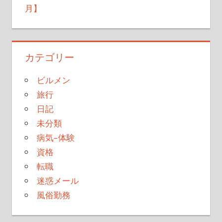
月】
カテゴリー
ビルメン
旅行
日記
未分類
病気–体験
資格
転職
迷惑メール
風俗勤務