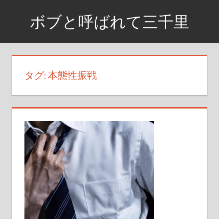
コ
ボブと呼ばれて三千里
ン
テ
資
ン
格
ツ
取
タグ:
本態性振戦
へ
得
ス
ま
で
キ
の
ッ
日
プ
記
や
興
味
が
あ
る