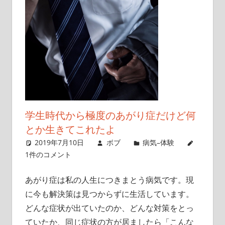
こ
と
を
書
い
て
い
き
学生時代から極度のあがり症だけど何
ま
とか生きてこれたよ
す
2019年7月10日
ボブ
病気–体験
1件のコメント
あがり症は私の人生につきまとう病気です。現
に今も解決策は見つからずに生活しています。
どんな症状が出ていたのか、どんな対策をとっ
ていたか、同じ症状の方が居ましたら「こんな