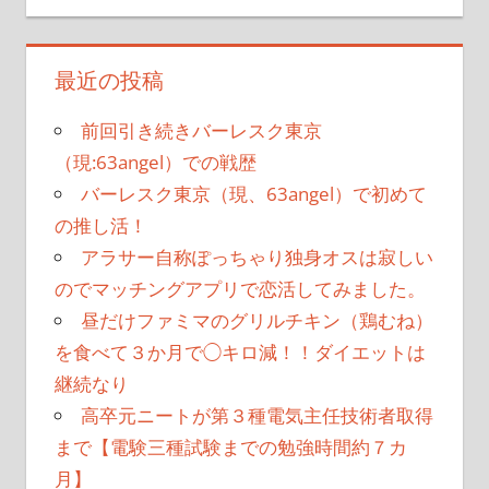
最近の投稿
前回引き続きバーレスク東京
（現:63angel）での戦歴
バーレスク東京（現、63angel）で初めて
の推し活！
アラサー自称ぽっちゃり独身オスは寂しい
のでマッチングアプリで恋活してみました。
昼だけファミマのグリルチキン（鶏むね）
を食べて３か月で◯キロ減！！ダイエットは
継続なり
高卒元ニートが第３種電気主任技術者取得
まで【電験三種試験までの勉強時間約７カ
月】