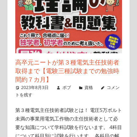
こ
と
を
書
い
て
い
高卒元ニートが第３種電気主任技術者
き
取得まで【電験三種試験までの勉強時
ま
間約７カ月】
す
2023年8月3日
ボブ
資格
コメン
トを残す
第３種電気主任技術者試験とは！ 電圧5万ボルト
未満の事業用電気工作物の主任技術者として必
要な知識について学科試験を行ないます。 4科目
について科目別に試験を行います。 各科目の解