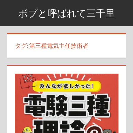
コ
ボブと呼ばれて三千里
ン
テ
資
ン
格
ツ
取
タグ:
第三種電気主任技術者
へ
得
ス
ま
で
キ
の
ッ
日
プ
記
や
興
味
が
あ
る