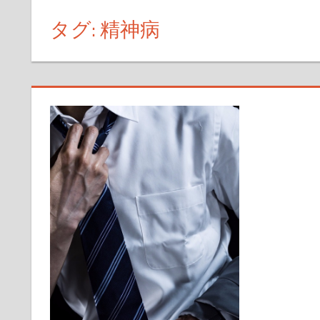
得
ス
タグ:
精神病
ま
キ
で
ッ
の
プ
日
記
や
興
味
が
あ
る
こ
と
を
書
い