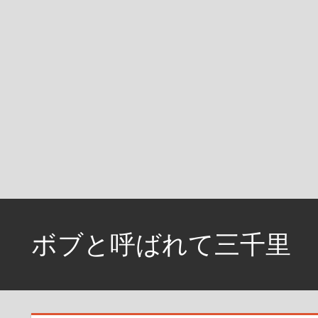
コ
ン
ボブと呼ばれて三千里
テ
ン
資
ツ
格
へ
取