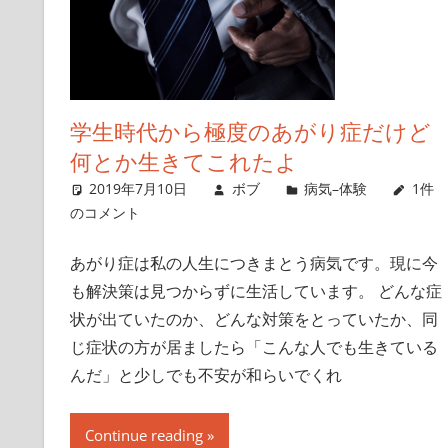
て
い
き
ま
す
学生時代から極度のあがり症だけど
何とか生きてこれたよ
2019年7月10日
ボブ
病気–体験
1件
のコメント
あがり症は私の人生につきまとう病気です。現に今
も解決策は見つからずに生活しています。 どんな症
状が出ていたのか、どんな対策をとっていたか、同
じ症状の方が居ましたら「こんな人でも生きている
んだ」と少しでも不安が和らいでくれ
Continue reading