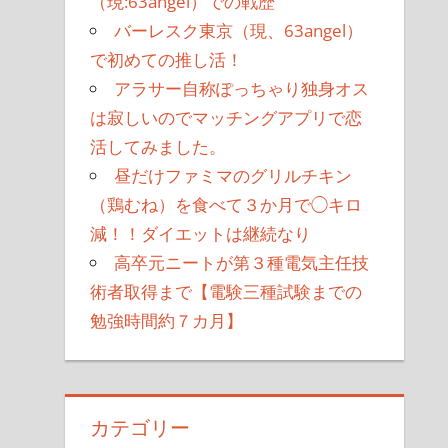
（現:63angel）での戦歴
バーレスク東京（現、63angel）
で初めての推し活！
アラサー自称ぽっちゃり独身オス
は寂しいのでマッチングアプリで恋
活してみました。
昼だけファミマのグリルチキン
（鶏むね）を食べて３か月で◯キロ
減！！ダイエットは継続なり
高卒元ニートが第３種電気主任技
術者取得まで【電験三種試験までの
勉強時間約７カ月】
カテゴリー