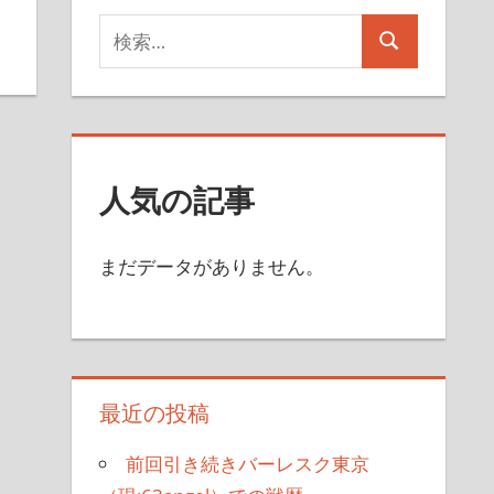
検
検
索
索
対
象:
人気の記事
まだデータがありません。
最近の投稿
前回引き続きバーレスク東京