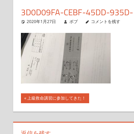
得
ス
3D0D09FA-CEBF-45DD-935D-
ま
キ
で
2020年1月27日
ボブ
コメントを残す
ッ
の
プ
日
記
や
興
味
が
あ
る
投
前
上級救命講習に参加してきた！
こ
の
と
稿
記
を
ナ
事:
書
い
ビ
返信を残す