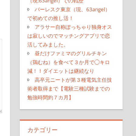
（現:63angel）での戦歴
バーレスク東京（現、63angel）
で初めての推し活！
アラサー自称ぽっちゃり独身オス
は寂しいのでマッチングアプリで恋
活してみました。
昼だけファミマのグリルチキン
（鶏むね）を食べて３か月で◯キロ
減！！ダイエットは継続なり
高卒元ニートが第３種電気主任技
術者取得まで【電験三種試験までの
勉強時間約７カ月】
カテゴリー