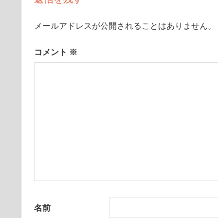
て
ゲ
い
メールアドレスが公開されることはありません。
き
ー
ま
コメント
※
シ
す
ョ
ン
名前