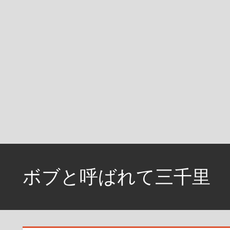
コ
ン
ボブと呼ばれて三千里
テ
ン
資
ツ
格
へ
取