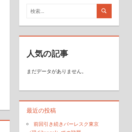
検
検
索
索
対
象:
人気の記事
まだデータがありません。
最近の投稿
前回引き続きバーレスク東京