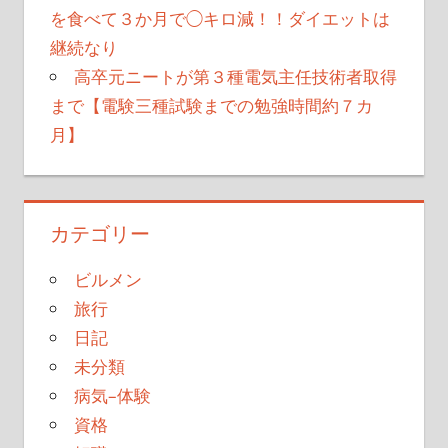
を食べて３か月で◯キロ減！！ダイエットは
継続なり
高卒元ニートが第３種電気主任技術者取得
まで【電験三種試験までの勉強時間約７カ
月】
カテゴリー
ビルメン
旅行
日記
未分類
病気–体験
資格