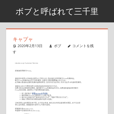
コ
ボブと呼ばれて三千里
ン
テ
資
ン
格
ツ
取
キャプャ
へ
得
2020年2月13日
ボブ
コメントを残
ス
ま
す
で
キ
の
ッ
日
プ
記
や
興
味
が
あ
る