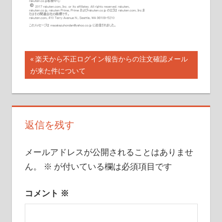
こ
と
を
書
投
前
楽天から不正ログイン報告からの注文確認メール
い
の
が来た件について
稿
て
記
い
ナ
事:
き
ビ
ま
返信を残す
す
ゲ
メールアドレスが公開されることはありませ
ー
ん。
※
が付いている欄は必須項目です
シ
ョ
コメント
※
ン