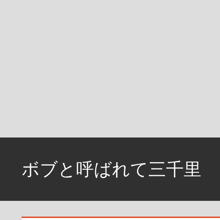
コ
ン
ボブと呼ばれて三千里
テ
ン
資
ツ
格
へ
取