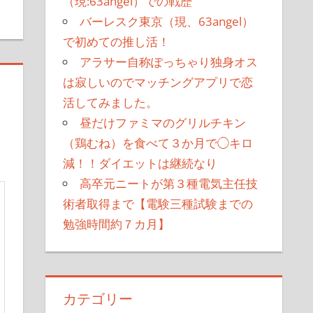
（現:63angel）での戦歴
バーレスク東京（現、63angel）
で初めての推し活！
アラサー自称ぽっちゃり独身オス
は寂しいのでマッチングアプリで恋
活してみました。
昼だけファミマのグリルチキン
（鶏むね）を食べて３か月で◯キロ
減！！ダイエットは継続なり
高卒元ニートが第３種電気主任技
術者取得まで【電験三種試験までの
勉強時間約７カ月】
カテゴリー