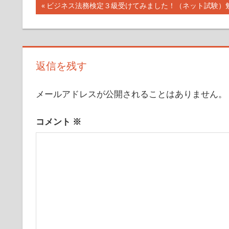
投
前
ビジネス法務検定３級受けてみました！（ネット試験）
て
の
い
稿
記
き
ナ
事:
ま
す
ビ
返信を残す
ゲ
メールアドレスが公開されることはありません。
ー
コメント
※
シ
ョ
ン