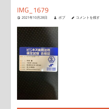
得
ス
IMG_1679
ま
キ
で
2021年10月28日
ボブ
コメントを残す
ッ
の
プ
日
記
や
興
味
が
あ
る
こ
と
を
書
い