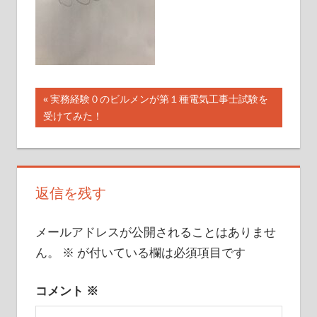
こ
と
を
書
い
投
前
実務経験０のビルメンが第１種電気工事士試験を
て
の
受けてみた！
稿
い
記
き
ナ
事:
ま
ビ
す
返信を残す
ゲ
メールアドレスが公開されることはありませ
ー
ん。
※
が付いている欄は必須項目です
シ
ョ
コメント
※