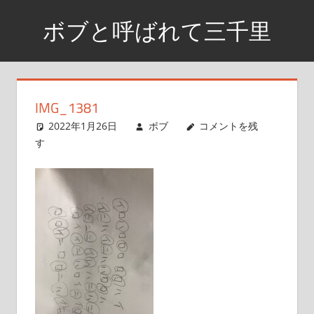
コ
ボブと呼ばれて三千里
ン
テ
資
ン
格
ツ
取
IMG_1381
へ
得
2022年1月26日
ボブ
コメントを残
ス
ま
す
で
キ
の
ッ
日
プ
記
や
興
味
が
あ
る