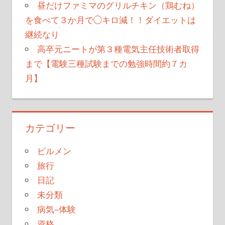
昼だけファミマのグリルチキン（鶏むね）
を食べて３か月で◯キロ減！！ダイエットは
継続なり
高卒元ニートが第３種電気主任技術者取得
まで【電験三種試験までの勉強時間約７カ
月】
カテゴリー
ビルメン
旅行
日記
未分類
病気–体験
資格