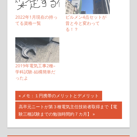
2022年1月現在の持っ
ビルメン4点セットが
てる資格一覧
昔と今と変わって
る！？
2019年電気工事2種–
学科試験-結構簡単だ
ったよ
投
前
メモ：１円携帯のメリットとデメリット
の
稿
次
高卒元ニートが第３種電気主任技術者取得まで【電
記
の
験三種試験までの勉強時間約７カ月】
ナ
事:
記
事:
ビ