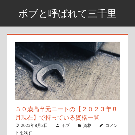
コ
ボブと呼ばれて三千里
ン
テ
資
ン
格
ツ
取
へ
得
ス
ま
で
キ
の
ッ
日
プ
記
や
興
３０歳高卒元ニートの【２０２３年８
味
月現在】で持っている資格一覧
が
2023年8月2日
ボブ
資格
コメン
あ
トを残す
る