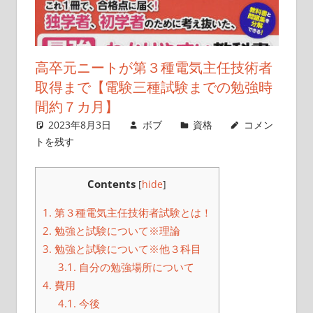
こ
と
を
高卒元ニートが第３種電気主任技術者
書
取得まで【電験三種試験までの勉強時
い
間約７カ月】
て
2023年8月3日
ボブ
資格
コメン
い
トを残す
き
ま
す
Contents
[
hide
]
1.
第３種電気主任技術者試験とは！
2.
勉強と試験について※理論
3.
勉強と試験について※他３科目
3.1.
自分の勉強場所について
4.
費用
4.1.
今後