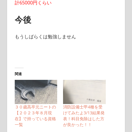
計65000円くらい
今後
もうしばらくは勉強しません
関連
３０歳高卒元ニートの
消防設備士甲4種を受
【２０２３年８月現
けてみたよ3/13結果発
在】で持っている資格
表！科目免除はした方
一覧
が良かった！！