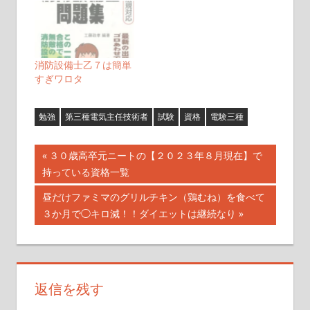
消防設備士乙７は簡単
すぎワロタ
勉強
第三種電気主任技術者
試験
資格
電験三種
投
前
３０歳高卒元ニートの【２０２３年８月現在】で
の
持っている資格一覧
稿
記
次
昼だけファミマのグリルチキン（鶏むね）を食べて
ナ
事:
の
３か月で◯キロ減！！ダイエットは継続なり
記
ビ
事:
ゲ
返信を残す
ー