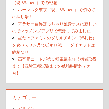
（現:63angel）での戦歴
バーレスク東京（現、63angel）で初めて
の推し活！
アラサー自称ぽっちゃり独身オスは寂しい
のでマッチングアプリで恋活してみました。
昼だけファミマのグリルチキン（鶏むね）
を食べて３か月で◯キロ減！！ダイエットは
継続なり
高卒元ニートが第３種電気主任技術者取得
まで【電験三種試験までの勉強時間約７カ
月】
カテゴリー
ビルメン