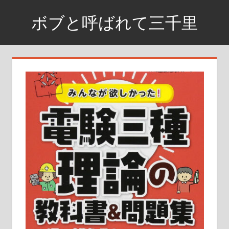
コ
ボブと呼ばれて三千里
ン
テ
資
ン
格
ツ
取
へ
得
ス
ま
で
キ
の
ッ
日
プ
記
や
興
味
が
あ
る