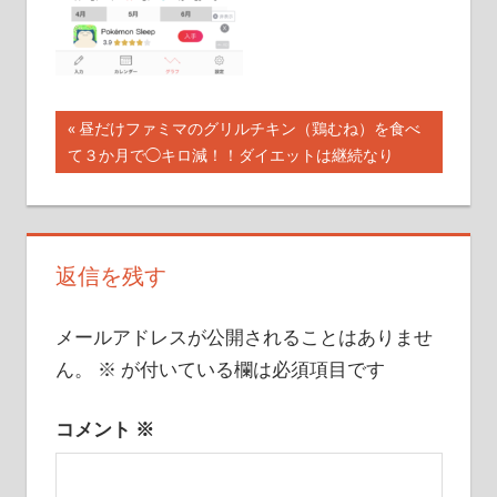
こ
と
を
書
投
前
昼だけファミマのグリルチキン（鶏むね）を食べ
い
の
て３か月で◯キロ減！！ダイエットは継続なり
稿
て
記
い
ナ
事:
き
ビ
ま
返信を残す
す
ゲ
メールアドレスが公開されることはありませ
ー
ん。
※
が付いている欄は必須項目です
シ
ョ
コメント
※
ン