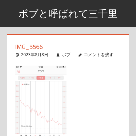
コ
ボブと呼ばれて三千里
ン
テ
資
ン
格
ツ
取
IMG_5566
へ
得
2023年8月8日
ボブ
コメントを残す
ス
ま
で
キ
の
ッ
日
プ
記
や
興
味
が
あ
る