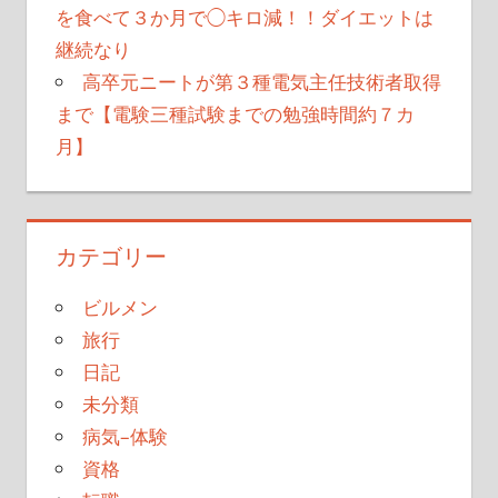
を食べて３か月で◯キロ減！！ダイエットは
継続なり
高卒元ニートが第３種電気主任技術者取得
まで【電験三種試験までの勉強時間約７カ
月】
カテゴリー
ビルメン
旅行
日記
未分類
病気–体験
資格