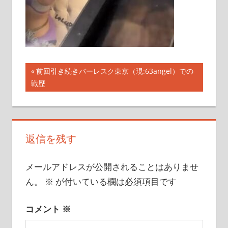
こ
と
を
書
い
投
前
前回引き続きバーレスク東京（現:63angel）での
て
の
戦歴
稿
い
記
き
ナ
事:
ま
ビ
す
返信を残す
ゲ
メールアドレスが公開されることはありませ
ー
ん。
※
が付いている欄は必須項目です
シ
ョ
コメント
※