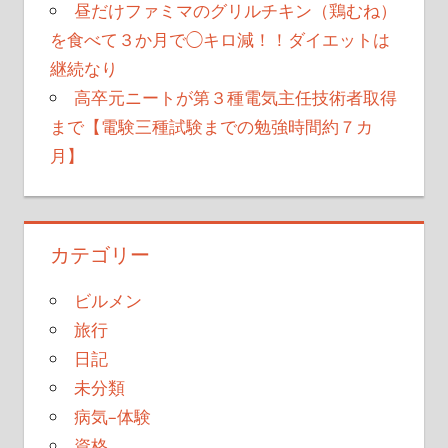
昼だけファミマのグリルチキン（鶏むね）
を食べて３か月で◯キロ減！！ダイエットは
継続なり
高卒元ニートが第３種電気主任技術者取得
まで【電験三種試験までの勉強時間約７カ
月】
カテゴリー
ビルメン
旅行
日記
未分類
病気–体験
資格