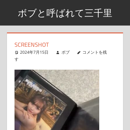
コ
ボブと呼ばれて三千里
ン
テ
資
ン
格
ツ
取
SCREENSHOT
へ
得
2024年7月15日
ボブ
コメントを残
ス
ま
す
で
キ
の
ッ
日
プ
記
や
興
味
が
あ
る