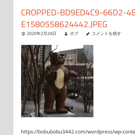
得
ス
CROPPED-BD9ED4C9-66D2-4E
ま
キ
E1580558624442.JPEG
で
ッ
の
プ
2020年2月24日
ボブ
コメントを残す
日
記
や
興
味
が
あ
る
こ
と
を
書
い
https://bobubobu3442.com/wordpress/wp-cont