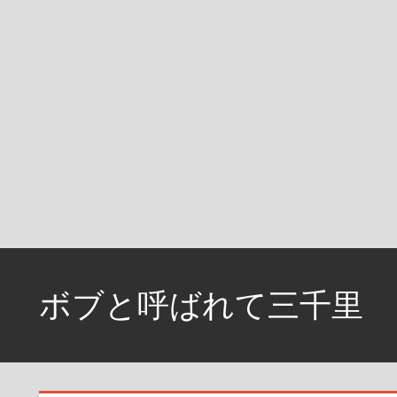
コ
ン
ボブと呼ばれて三千里
テ
ン
資
ツ
格
へ
取