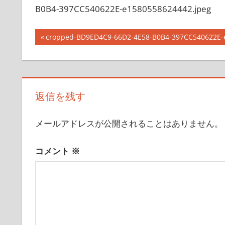
て
B0B4-397CC540622E-e1580558624442.jpeg
い
き
投
前
cropped-BD9ED4C9-66D2-4E58-B0B4-397CC540622E-
ま
の
稿
す
記
ナ
事:
ビ
返信を残す
ゲ
メールアドレスが公開されることはありません。
ー
コメント
※
シ
ョ
ン