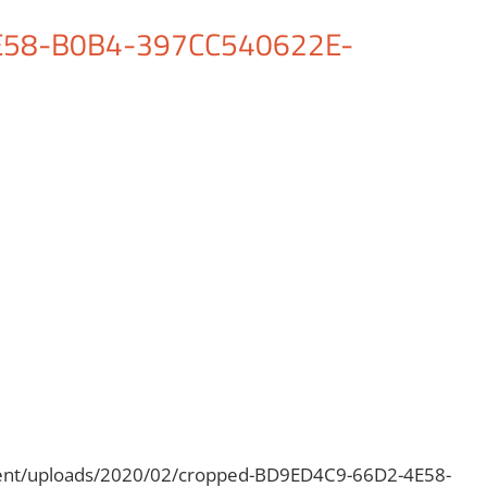
58-B0B4-397CC540622E-
ent/uploads/2020/02/cropped-BD9ED4C9-66D2-4E58-