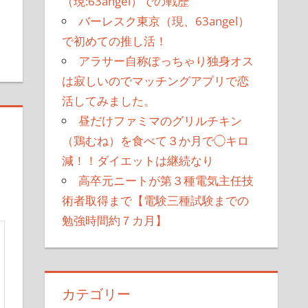
（現:63angel）での戦歴
バーレスク東京（現、63angel）
で初めての推し活！
アラサー自称ぽっちゃり独身オス
は寂しいのでマッチングアプリで恋
活してみました。
昼だけファミマのグリルチキン
（鶏むね）を食べて３か月で◯キロ
減！！ダイエットは継続なり
高卒元ニートが第３種電気主任技
術者取得まで【電験三種試験までの
勉強時間約７カ月】
カテゴリー