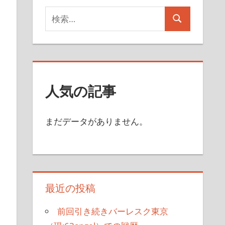
検
検
索
索
対
象:
人気の記事
まだデータがありません。
最近の投稿
前回引き続きバーレスク東京