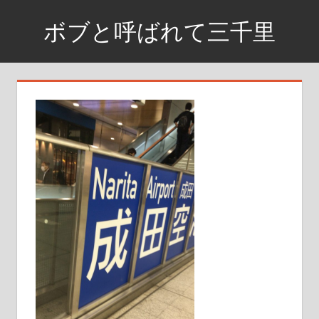
コ
ボブと呼ばれて三千里
ン
テ
資
ン
格
ツ
取
へ
得
ス
ま
で
キ
の
ッ
日
プ
記
や
興
味
が
あ
る