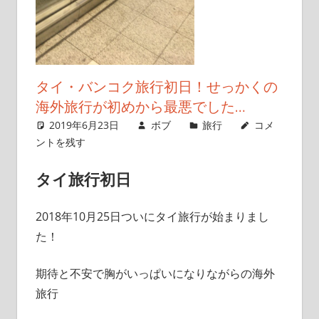
こ
と
を
書
タイ・バンコク旅行初日！せっかくの
い
海外旅行が初めから最悪でした…
て
2019年6月23日
ボブ
旅行
コメ
い
ントを残す
き
ま
タイ旅行初日
す
2018年10月25日ついにタイ旅行が始まりまし
た！
期待と不安で胸がいっぱいになりながらの海外
旅行