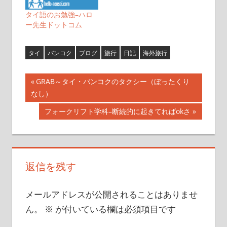
タイ語のお勉強–ハロ
ー先生ドットコム
タイ
バンコク
ブログ
旅行
日記
海外旅行
投
前
GRAB～タイ・バンコクのタクシー（ぼったくり
の
なし）
稿
記
次
フォークリフト学科–断続的に起きてればokさ
ナ
事:
の
記
ビ
事:
ゲ
返信を残す
ー
メールアドレスが公開されることはありませ
シ
ん。
※
が付いている欄は必須項目です
ョ