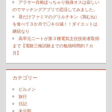
アラサー自称ぽっちゃり独身オスは寂しい
のでマッチングアプリで恋活してみました。
昼だけファミマのグリルチキン（鶏むね）
を食べて３か月で◯キロ減！！ダイエットは
継続なり
高卒元ニートが第３種電気主任技術者取得
まで【電験三種試験までの勉強時間約７カ
月】
カテゴリー
ビルメン
旅行
日記
未分類