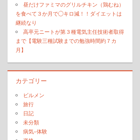
昼だけファミマのグリルチキン（鶏むね）
を食べて３か月で◯キロ減！！ダイエットは
継続なり
高卒元ニートが第３種電気主任技術者取得
まで【電験三種試験までの勉強時間約７カ
月】
カテゴリー
ビルメン
旅行
日記
未分類
病気–体験