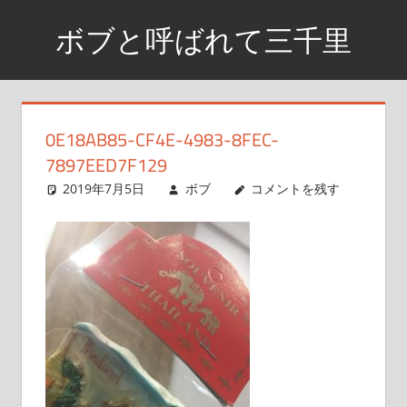
コ
ボブと呼ばれて三千里
ン
テ
資
ン
格
ツ
取
0E18AB85-CF4E-4983-8FEC-
へ
得
7897EED7F129
ス
ま
2019年7月5日
ボブ
コメントを残す
で
キ
の
ッ
日
プ
記
や
興
味
が
あ
る