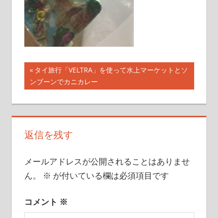
こ
と
を
書
い
投
前
タイ旅行「VELTRA」を使って水上マーケットとソ
て
の
ンブーンでカニカレー
稿
い
記
き
ナ
事:
ま
ビ
す
返信を残す
ゲ
メールアドレスが公開されることはありませ
ー
ん。
※
が付いている欄は必須項目です
シ
ョ
コメント
※