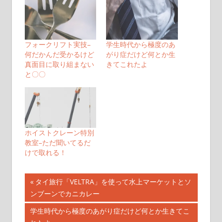
フォークリフト実技–
学生時代から極度のあ
何だかんだ受かるけど
がり症だけど何とか生
真面目に取り組まない
きてこれたよ
と〇〇
ホイストクレーン特別
教室–ただ聞いてるだ
けで取れる！
投
前
タイ旅行「VELTRA」を使って水上マーケットとソ
の
ンブーンでカニカレー
稿
記
次
学生時代から極度のあがり症だけど何とか生きてこ
ナ
事: