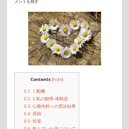
メントを残す
こ
と
を
書
い
て
い
き
ま
す
Contents
[
hide
]
0.1.
1.動機
0.2.
2.私の動悸-体験談
0.3.
心療内科への受診結果
0.4.
原因
0.5.
対策
0.6.
飲んでいた薬について