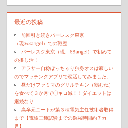
最近の投稿
前回引き続きバーレスク東京
（現:63angel）での戦歴
バーレスク東京（現、63angel）で初めて
の推し活！
アラサー自称ぽっちゃり独身オスは寂しい
のでマッチングアプリで恋活してみました。
昼だけファミマのグリルチキン（鶏むね）
を食べて３か月で◯キロ減！！ダイエットは
継続なり
高卒元ニートが第３種電気主任技術者取得
まで【電験三種試験までの勉強時間約７カ
月】