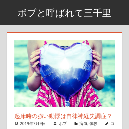
コ
ボブと呼ばれて三千里
ン
テ
資
ン
格
ツ
取
へ
得
ス
ま
で
キ
の
ッ
日
プ
記
や
興
味
が
起床時の強い動悸は自律神経失調症？
あ
2019年7月9日
ボブ
病気–体験
コ
る