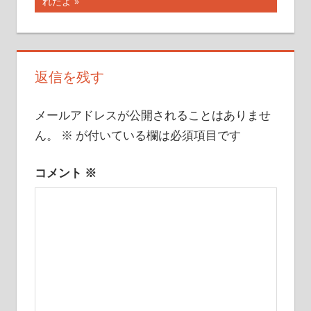
の
れたよ
記
ビ
事:
ゲ
返信を残す
ー
シ
メールアドレスが公開されることはありませ
ョ
ん。
※
が付いている欄は必須項目です
ン
コメント
※