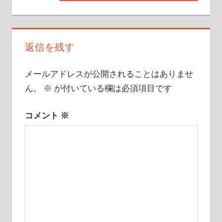
の
ナ
事:
記
事:
ビ
返信を残す
ゲ
ー
メールアドレスが公開されることはありませ
ん。
※
が付いている欄は必須項目です
シ
ョ
コメント
※
ン