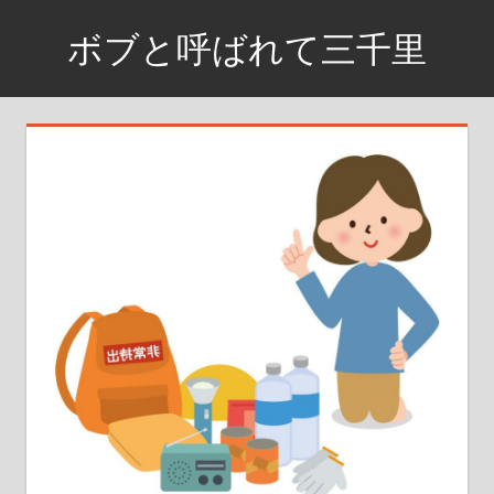
コ
ボブと呼ばれて三千里
ン
テ
資
ン
格
ツ
取
へ
得
ス
ま
で
キ
の
ッ
日
プ
記
や
興
味
が
あ
る