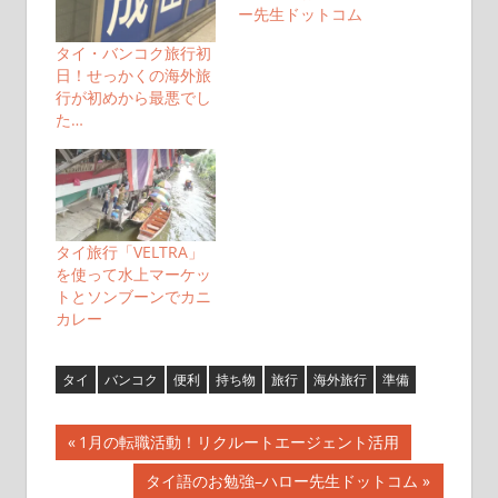
ー先生ドットコム
タイ・バンコク旅行初
日！せっかくの海外旅
行が初めから最悪でし
た…
タイ旅行「VELTRA」
を使って水上マーケッ
トとソンブーンでカニ
カレー
タイ
バンコク
便利
持ち物
旅行
海外旅行
準備
投
前
1月の転職活動！リクルートエージェント活用
の
稿
次
タイ語のお勉強–ハロー先生ドットコム
記