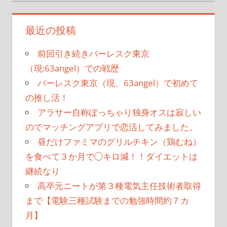
最近の投稿
前回引き続きバーレスク東京
（現:63angel）での戦歴
バーレスク東京（現、63angel）で初めて
の推し活！
アラサー自称ぽっちゃり独身オスは寂しい
のでマッチングアプリで恋活してみました。
昼だけファミマのグリルチキン（鶏むね）
を食べて３か月で◯キロ減！！ダイエットは
継続なり
高卒元ニートが第３種電気主任技術者取得
まで【電験三種試験までの勉強時間約７カ
月】