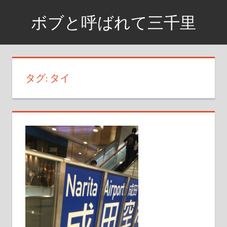
コ
ボブと呼ばれて三千里
ン
テ
資
ン
格
ツ
取
タグ:
タイ
へ
得
ス
ま
で
キ
の
ッ
日
プ
記
や
興
味
が
あ
る