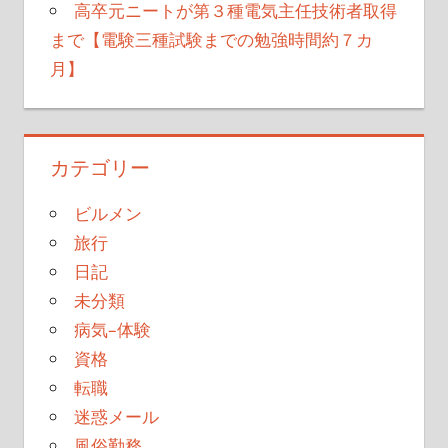
高卒元ニートが第３種電気主任技術者取得
まで【電験三種試験までの勉強時間約７カ
月】
カテゴリー
ビルメン
旅行
日記
未分類
病気–体験
資格
転職
迷惑メール
風俗勤務