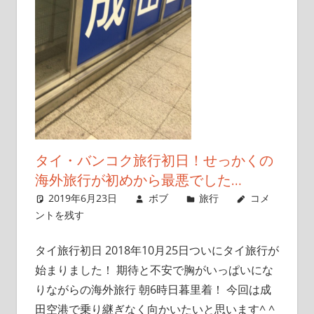
こ
と
を
書
い
て
い
き
タイ・バンコク旅行初日！せっかくの
ま
海外旅行が初めから最悪でした…
す
2019年6月23日
ボブ
旅行
コメ
ントを残す
タイ旅行初日 2018年10月25日ついにタイ旅行が
始まりました！ 期待と不安で胸がいっぱいにな
りながらの海外旅行 朝6時日暮里着！ 今回は成
田空港で乗り継ぎなく向かいたいと思います^ ^