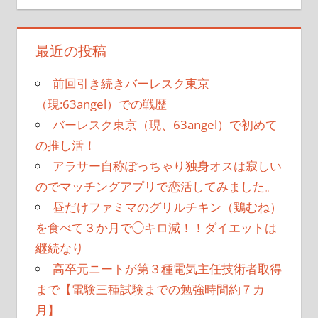
最近の投稿
前回引き続きバーレスク東京
（現:63angel）での戦歴
バーレスク東京（現、63angel）で初めて
の推し活！
アラサー自称ぽっちゃり独身オスは寂しい
のでマッチングアプリで恋活してみました。
昼だけファミマのグリルチキン（鶏むね）
を食べて３か月で◯キロ減！！ダイエットは
継続なり
高卒元ニートが第３種電気主任技術者取得
まで【電験三種試験までの勉強時間約７カ
月】