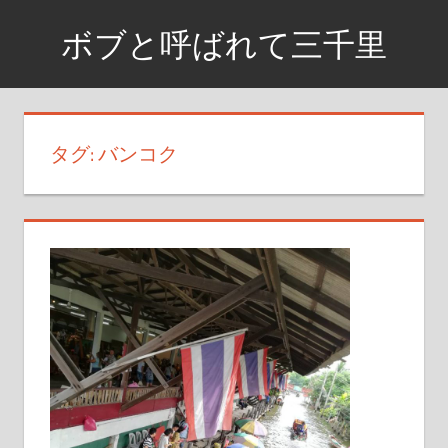
コ
ボブと呼ばれて三千里
ン
テ
資
ン
格
ツ
取
タグ:
バンコク
へ
得
ス
ま
で
キ
の
ッ
日
プ
記
や
興
味
が
あ
る