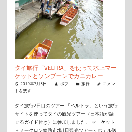
こ
と
を
書
い
て
い
き
タイ旅行「VELTRA」を使って水上マー
ま
ケットとソンブーンでカニカレー
す
2019年7月5日
ボブ
旅行
コメン
トを残す
タイ旅行2日目のツアー 「ベルトラ」という旅行
サイトを使ってタイの観光ツアー（日本語が話
せるガイド付き）に参加しました。 マーケット
＋メークロン線路市場1日観光ツアー＜ホテル送